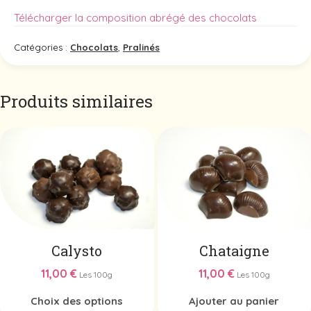
Télécharger la composition abrégé des chocolats
Catégories :
Chocolats
,
Pralinés
Produits similaires
Ce
produit
a
plusieurs
variations.
Les
options
peuvent
Calysto
Chataigne
être
choisies
11,00
€
11,00
€
Les 100g
Les 100g
sur
Choix des options
Ajouter au panier
la